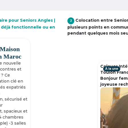
ire pour Seniors Angles |
Colocation entre Senio
2
 déjà fonctionnelle ou en
plusieurs points en commu
pendant quelques mois se
 Maison
h Maroc
ne nouvelle
Colouer Inté
ncontres et
À la une
Toulon Fran
 ? Ce
Bonjour fem
tion clé en
joyeuse rec
tés expatriés
n
n, sécurisé et
ur
, spacieux et
-4 chambres
ple) -3 salles