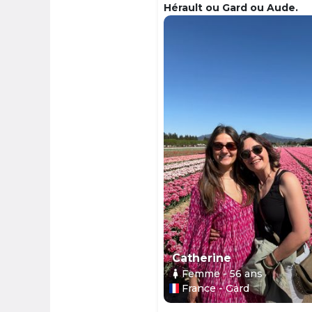
Hérault ou Gard ou Aude.
Catherine
Femme
- 56
ans
France - Gard