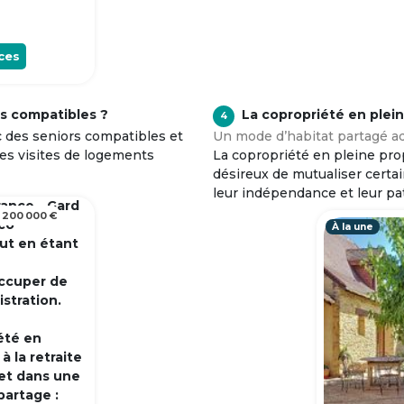
ces
s compatibles ?
La copropriété en plei
4
c des seniors compatibles et
Un mode d’habitat partagé ad
tes visites de logements
La copropriété en pleine prop
désireux de mutualiser certa
leur indépendance et leur pa
rance - Gard
 200 000 €
 co
À la une
out en étant
occuper de
istration.
été en
 la retraite
et dans une
partage :