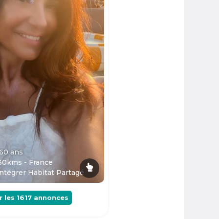
 60
ans
30kms - France
ntégrer Habitat Partagé
r les
1617
annonces