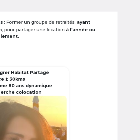
rs
: Former un groupe de retraités,
ayant
n
, pour partager une location
à l'année ou
ulement.
grer Habitat Partagé
ce ± 30kms
me 60 ans dynamique
herche colocation