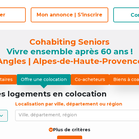
er
er
Mon annonce | S'inscrire
Mon annonce | S'inscrire
Co
Co
Cohabiting Seniors
Vivre ensemble après 60 ans !
Angles | Alpes-de-Haute-Provenc
taires
Offre une colocation
Co-acheteurs
Biens à co
es logements
en colocation
Localisation par ville, département ou région
Ville, département, région
Plus de critères