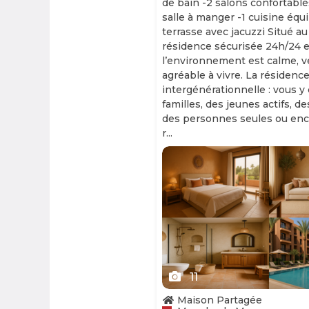
de bain -2 salons confortable
salle à manger -1 cuisine équ
terrasse avec jacuzzi Situé au
résidence sécurisée 24h/24 et
l’environnement est calme, v
agréable à vivre. La résidence
intergénérationnelle : vous y
familles, des jeunes actifs, d
des personnes seules ou enc
r...
Slide 1 of 11
11
Maison Partagée