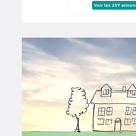
Voir les
237
annon