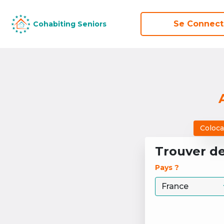
Se Connect
Se Connect
Cohabiting Seniors
Cohabiting Seniors
Coloca
Trouver d
Pays ? 