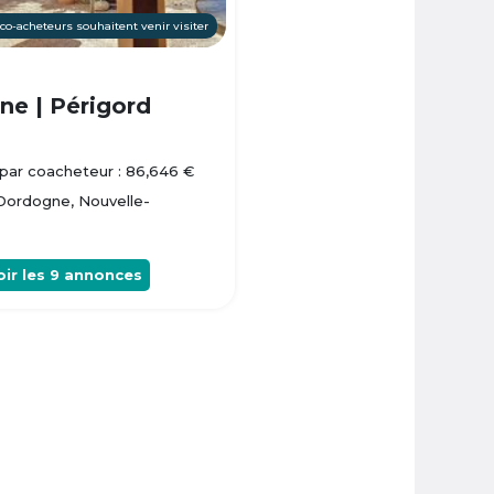
 co-acheteurs souhaitent venir visiter
e | Périgord
par coacheteur : 86,646 €
 Dordogne, Nouvelle-
oir les
9
annonces