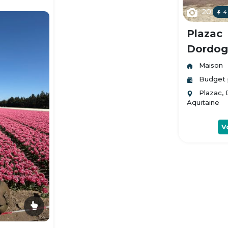
20
4
Plazac
Dordogn
Maison
Budget 
Plazac,
Aquitaine
V