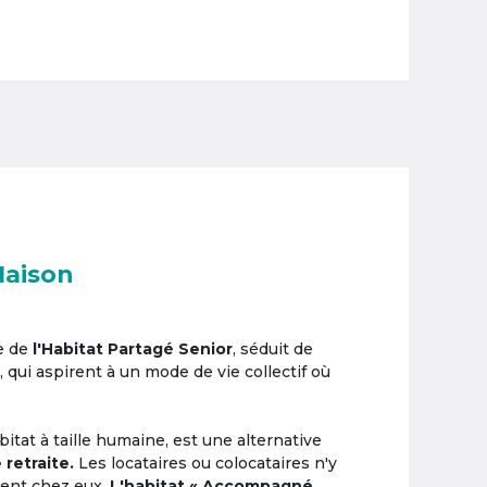
Maison
e de
l'Habitat Partagé Senior
, séduit de
, qui aspirent à un mode de vie collectif où
itat à taille humaine, est une alternative
 retraite.
Les locataires ou colocataires n'y
ement chez eux.
L'habitat « Accompagné,