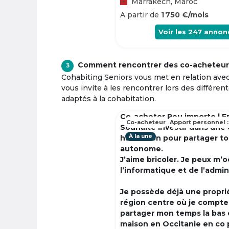
Marrakech, Maroc
A partir de
1 750 €/mois
Voir les
247
annon
Comment rencontrer des co-acheteur
3
Cohabiting Seniors vous met en relation ave
vous invite à les rencontrer lors des différen
adaptés à la cohabitation.
Co-acheter Peu importe | F
Co-acheteur
Apport personnel :
Souhaite investir dans une
À la une
habitation pour partager t
autonome.
J’aime bricoler. Je peux m’
l’informatique et de l’admin
Je possède déjà une propri
région centre où je compte à
partager mon temps la bas 
maison en Occitanie en co 