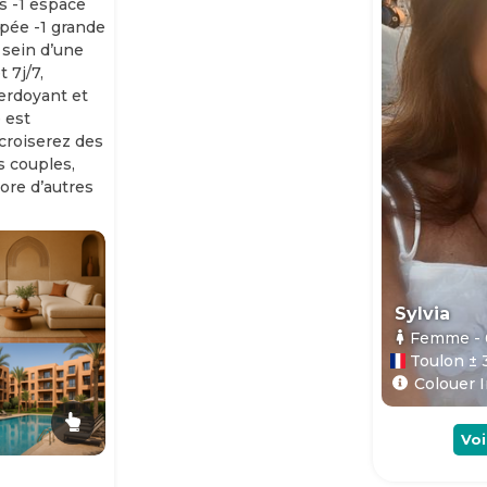
s -1 espace
ipée -1 grande
 sein d’une
 7j/7,
erdoyant et
 est
 croiserez des
es couples,
ore d’autres
Sylvia
Femme
-
Toulon ± 
Colouer I
Voi