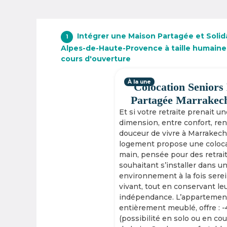
Intégrer une Maison Partagée et Solida
1
Alpes-de-Haute-Provence à taille humaine
cours d'ouverture
À la une
Colocation Seniors
Partagée Marrakec
Et si votre retraite prenait u
dimension, entre confort, re
douceur de vivre à Marrakech
logement propose une coloca
main, pensée pour des retrai
souhaitant s’installer dans u
environnement à la fois serei
vivant, tout en conservant le
indépendance. L’appartement
entièrement meublé, offre : 
(possibilité en solo ou en cou