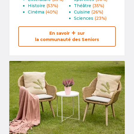
Histoire
(53%)
Théâtre
(35%)
Cinéma
(40%)
Cuisine
(26%)
Sciences
(23%)
En savoir
sur
la communauté des Seniors