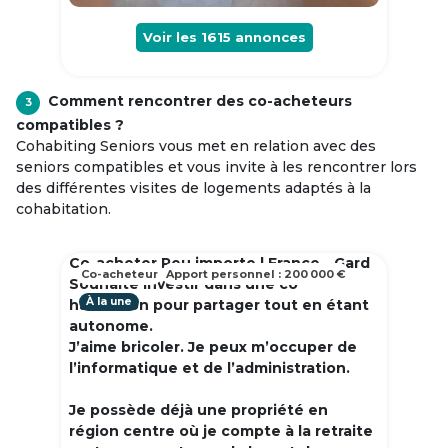
Voir les
1615
annonces
Comment rencontrer des co-acheteurs
3
compatibles ?
Cohabiting Seniors vous met en relation avec des
seniors compatibles et vous invite à les rencontrer lors
des différentes visites de logements adaptés à la
cohabitation.
Co-acheter Peu importe | France - Gard
Co-acheteur
Apport personnel : 200 000 €
Souhaite investir dans une co
À la une
habitation pour partager tout en étant
autonome.
J’aime bricoler. Je peux m’occuper de
l’informatique et de l’administration.
Je possède déjà une propriété en
région centre où je compte à la retraite