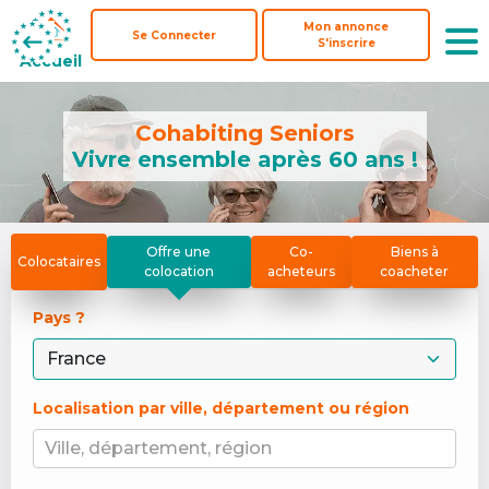
Mon annonce
Mon annonce
Se Connecter
Se Connecter
S'inscrire
S'inscrire
Accueil
Accueil
Cohabiting Seniors
Vivre ensemble après 60 ans !
Offre une
Co-
Biens à
Colocataires
colocation
acheteurs
coacheter
Pays ? 
Localisation par ville, département ou région
Ville, département, région