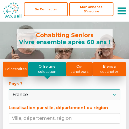
Mon annonce
Mon annonce
Se Connecter
Se Connecter
S'inscrire
S'inscrire
Accueil
Accueil
Cohabiting Seniors
Vivre ensemble après 60 ans !
Offre une
Co-
Biens à
Colocataires
colocation
acheteurs
coacheter
Pays ? 
Localisation par ville, département ou région
Ville, département, région