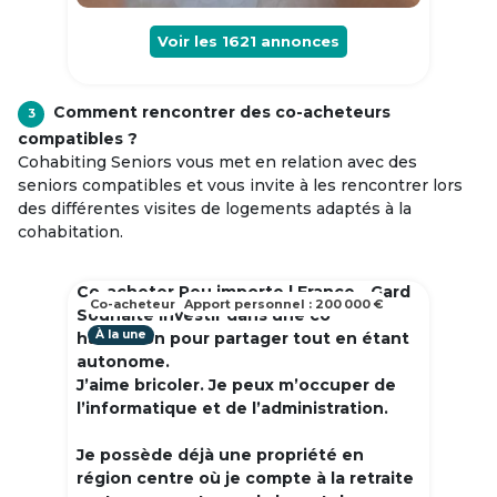
Voir les
1621
annonces
Comment rencontrer des co-acheteurs
3
compatibles ?
Cohabiting Seniors vous met en relation avec des
seniors compatibles et vous invite à les rencontrer lors
des différentes visites de logements adaptés à la
cohabitation.
Co-acheter Peu importe | France - Gard
Co-acheteur
Apport personnel : 200 000 €
Souhaite investir dans une co
À la une
habitation pour partager tout en étant
autonome.
J’aime bricoler. Je peux m’occuper de
l’informatique et de l’administration.
Je possède déjà une propriété en
région centre où je compte à la retraite