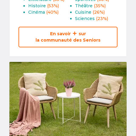
Histoire
(53%)
Théâtre
(35%)
Cinéma
(40%)
Cuisine
(26%)
Sciences
(23%)
En savoir
sur
la communauté des Seniors