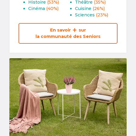
Histoire
(53%)
Théâtre
(35%)
Cinéma
(40%)
Cuisine
(26%)
Sciences
(23%)
En savoir
sur
la communauté des Seniors