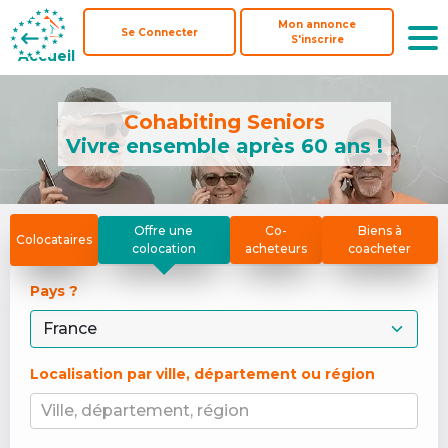
Mon annonce
Mon annonce
Se Connecter
Se Connecter
S'inscrire
S'inscrire
Accueil
Accueil
Cohabiting Seniors
Vivre ensemble après 60 ans !
Offre une
Co-
Biens à
Colocataires
colocation
acheteurs
coacheter
Pays ? 
Localisation par ville, département ou région
Ville, département, région