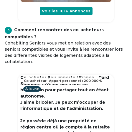
Voir les
1616
annonces
Comment rencontrer des co-acheteurs
3
compatibles ?
Cohabiting Seniors vous met en relation avec des
seniors compatibles et vous invite à les rencontrer lors
des différentes visites de logements adaptés à la
cohabitation.
Co-acheter Peu importe | France - Gard
Co-acheteur
Apport personnel : 200 000 €
Souhaite investir dans une co
À la une
habitation pour partager tout en étant
autonome.
J’aime bricoler. Je peux m’occuper de
l’informatique et de l’administration.
Je possède déjà une propriété en
région centre où je compte à la retraite