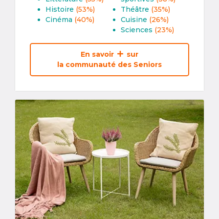
Histoire
(53%)
Théâtre
(35%)
Cinéma
(40%)
Cuisine
(26%)
Sciences
(23%)
En savoir
sur
la communauté des Seniors