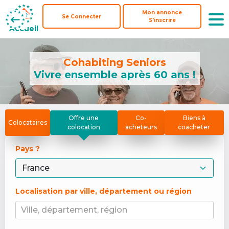
Mon annonce
Mon annonce
Se Connecter
Se Connecter
S'inscrire
S'inscrire
Accueil
Accueil
Cohabiting Seniors
Vivre ensemble après 60 ans !
Offre une
Co-
Biens à
Colocataires
colocation
acheteurs
coacheter
Pays ? 
Localisation par ville, département ou région
Ville, département, région